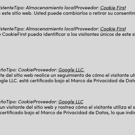
istente
Tipo
:
Almacenamiento local
Proveedor
:
Cookie First
este sitio web. Usted puede cambiarlos o retirar su consentim
istente
Tipo
:
Almacenamiento local
Proveedor
:
Cookie First
CookieFirst pueda identificar a los visitantes únicos de este s
año
Tipo
:
Cookie
Proveedor
:
Google LLC.
e del sitio web realice un seguimiento de cómo el visitante util
ogle LLC. está certificado bajo el Marco de Privacidad de Da
año
Tipo
:
Cookie
Proveedor
:
Google LLC
visitante del sitio web y rastrea cómo el visitante utiliza el s
á certificado bajo el Marco de Privacidad de Datos, lo que i