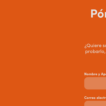
Pó
¿Quiere s
probarlo,
Nombre y Ape
Correo elect