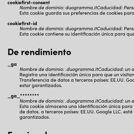
cookiefirst-consent
Nombre de dominio
:
duogramma.it
Caducidad
:
Pers
Esta cookie guarda sus preferencias de cookies para 
cookiefirst-id
Nombre de dominio
:
duogramma.it
Caducidad
:
Pers
Esta cookie contiene su identificación única para que 
De rendimiento
_ga
Nombre de dominio
:
.duogramma.it
Caducidad
:
un 
Registra una identificación única para que un visitant
Transferencia de datos a terceros países: EE.UU. Go
estar garantizados.
_ga_********
Nombre de dominio
:
.duogramma.it
Caducidad
:
un 
Esta cookie almacena una identificación única para un 
de datos. a terceros países: EE.UU. Google LLC. est
garantizados.