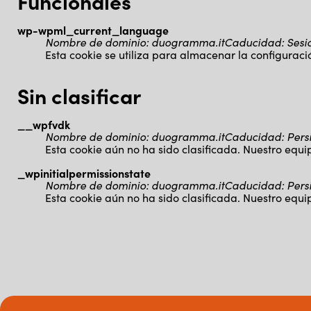
Funcionales
wp-wpml_current_language
Nombre de dominio
:
duogramma.it
Caducidad
:
Sesi
Esta cookie se utiliza para almacenar la configuraci
Sin clasificar
__wpfvdk
Nombre de dominio
:
duogramma.it
Caducidad
:
Pers
Esta cookie aún no ha sido clasificada. Nuestro equ
_wpinitialpermissionstate
Nombre de dominio
:
duogramma.it
Caducidad
:
Pers
Esta cookie aún no ha sido clasificada. Nuestro equ