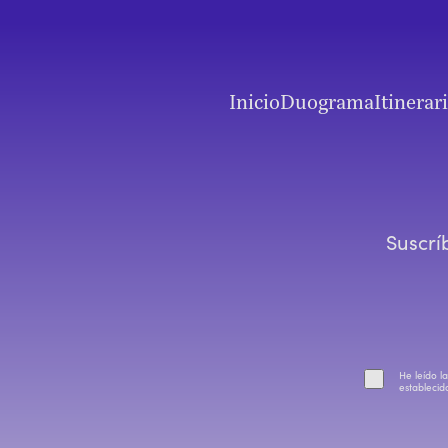
Inicio
Duograma
Itinerar
Suscrí
He leído l
establecid