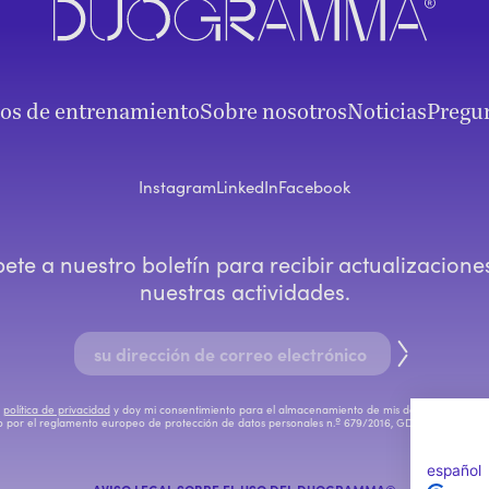
ios de entrenamiento
Sobre nosotros
Noticias
Pregun
Instagram
LinkedIn
Facebook
bete a nuestro boletín para recibir actualizacione
nuestras actividades.
a
política de privacidad
y doy mi consentimiento para el almacenamiento de mis datos en su archi
o por el reglamento europeo de protección de datos personales n.º 679/2016, GDPR.
español