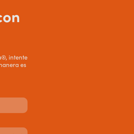
con
®, intente
 manera es