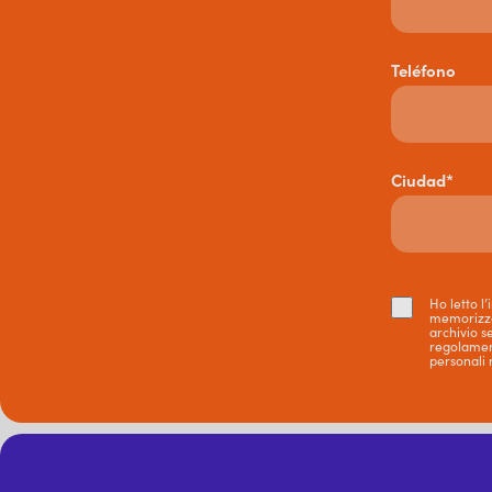
Teléfono
Ciudad*
Ho letto l
memorizzaz
archivio s
regolamen
personali 