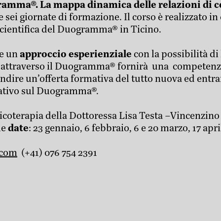
amma®. La mappa dinamica delle relazioni di c
e sei giornate di formazione. Il corso è realizzato i
scientifica del Duogramma® in Ticino.
ce un
approccio esperienziale
con la possibilità 
che attraverso il Duogramma® fornirà una competenza
dire un’offerta formativa del tutto nuova ed entrare
mativo sul Duogramma®.
psicoterapia della Dottoressa Lisa Testa
–
Vincenzino 
le
date
: 23 gennaio, 6 febbraio, 6 e 20 marzo, 17 apr
.com
(+41) 076 754 2391