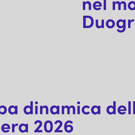
nel m
Duog
a dinamica delle
zera 2026