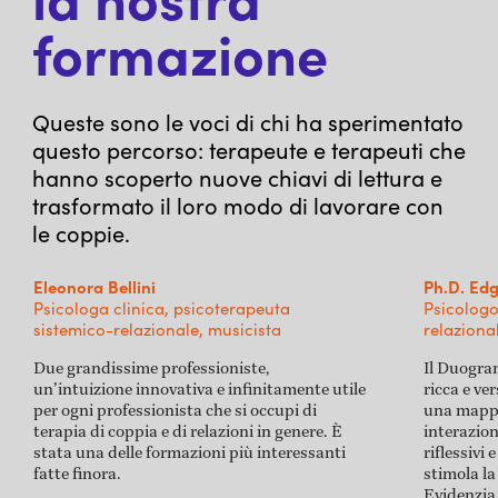
formazione
Queste sono le voci di chi ha sperimentato
questo percorso: terapeute e terapeuti che
hanno scoperto nuove chiavi di lettura e
trasformato il loro modo di lavorare con
le coppie.
Eleonora Bellini
Ph.D. Edg
Psicologa clinica, psicoterapeuta
Psicologo
sistemico-relazionale, musicista
relazion
​​Due grandissime professioniste,
Il Duogra
un’intuizione innovativa e infinitamente utile
ricca e ver
per ogni professionista che si occupi di
una mappa
terapia di coppia e di relazioni in genere. È
interazion
stata una delle formazioni più interessanti
riflessivi 
fatte finora.
stimola la
Evidenzia 