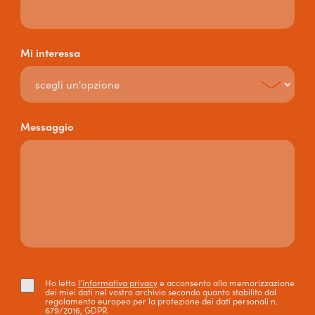
Mi interessa
Messaggio
Ho letto
l’informativa privacy
e acconsento alla memorizzazione
dei miei dati nel vostro archivio secondo quanto stabilito dal
regolamento europeo per la protezione dei dati personali n.
679/2016, GDPR.