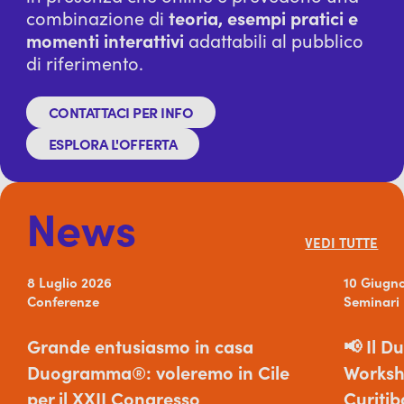
combinazione di
teoria, esempi pratici e
momenti interattivi
adattabili al pubblico
di riferimento.
CONTATTACI PER INFO
ESPLORA L'OFFERTA
News
VEDI TUTTE
8 Luglio 2026
10 Giugn
Conferenze
Seminari
Grande entusiasmo in casa
📢 Il D
Duogramma®: voleremo in Cile
Worksh
per il XXII Congresso
Curit