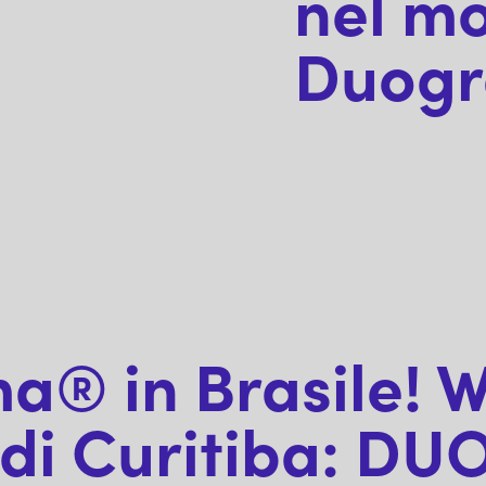
nel m
Duog
a® in Brasile! 
e di Curitiba: