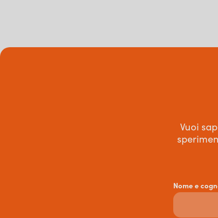
Vuoi sap
speriment
Nome e cog