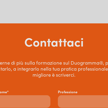
Contattaci
erne di più sulla formazione sul Duogramma®, 
arlo, a integrarlo nella tua pratica professional
migliore è scriverci.
nome*
Professione