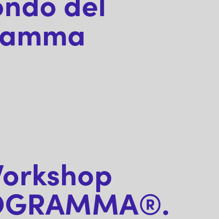
ondo del
ramma
Workshop
 DUOGRAMMA®.